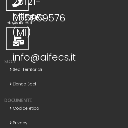
20121-
Milano
055959576
info@aifecs.it
(MI)
info@aifecs.it
SOCI
Sedi Territoriali
Elenco Soci
DOCUMENTI
Codice etico
Privacy