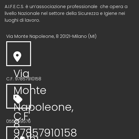
A.I.F.E.C.S. è un’associazione professionale che opera a
livello Nazionale nel settore della Sicurezza e Igiene nei
luoghi di lavoro.
Via Monte Napoleone, 8 20121-Milano (MI)
Via
C.F. 97857910158
Monte
Napoleone,
C.F.
8
055959576
97857910158