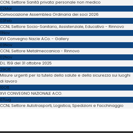
CCNL Settore Sanità privata: personale non medico
02
Mar
Convocazione Assemblea Ordinaria dei soci 2026
03
Feb
CCNL Settore Socio-Sanitario, Assistenziale, Educativo - Rinnovo
11
Nov
XVI Convegno Naz.le A.Co. - Gallery
03
Nov
CCNL Settore Metalmeccanica - Rinnovo
02
Nov
D.L. 159 del 31 ottobre 2025
29
Ott
Misure urgenti per la tutela della salute e della sicurezza sui luoghi
di lavoro
10
Ott
XVI CONVEGNO NAZIONALE A.CO.
07
Lug
CCNL Settore Autotrasporti, Logistica, Spedizioni e Facchinaggio