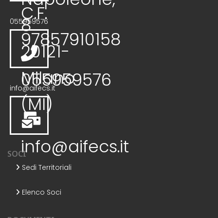
C.F.
8
055959576
97857910158
20121-
Milano
055959576
info@aifecs.it
(MI)
info@aifecs.it
SOCI
Sedi Territoriali
Elenco Soci