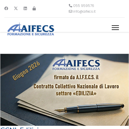
055 959576
info@aifecs.it