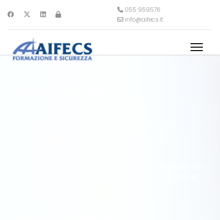
055 959576
info@aifecs.it
Aula territoriale
Per aprire il tuo Centro formativo
territoriale occorrono pochi passi:
Sottoscrizione della convenzione e regolamento
AIFECS- comprensivo di utilizzo piattaforma e-
learning e aula virtuale
Pagamento quota annuale