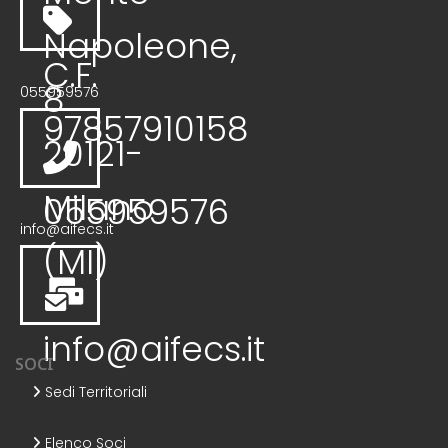
Napoleone,
C.F.
8
055959576
97857910158
20121-
Milano
055959576
info@aifecs.it
(MI)
info@aifecs.it
SOCI
Sedi Territoriali
Elenco Soci